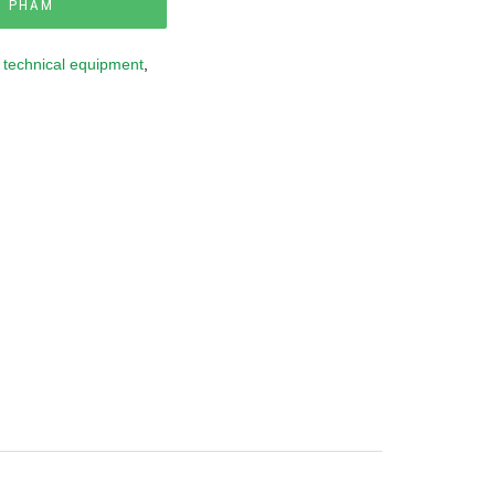
N PHẨM
 technical equipment
,