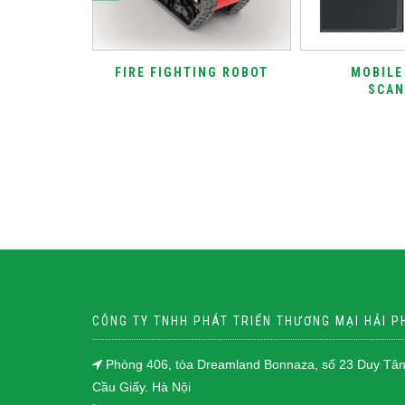
OSE
FIRE FIGHTING ROBOT
MOBILE
SCAN
CÔNG TY TNHH PHÁT TRIỂN THƯƠNG MẠI HẢI 
Phòng 406, tòa Dreamland Bonnaza, số 23 Duy Tân
Cầu Giấy. Hà Nội