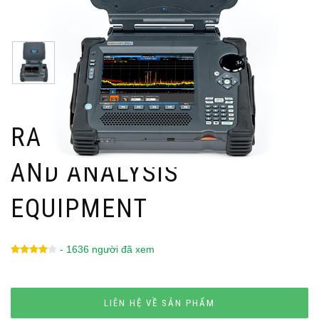
RADIO WAVE TESTING
AND ANALYSIS
EQUIPMENT
- 1636 người đã xem
LIÊN HỆ VỀ SẢN PHẨM