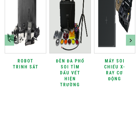
ROBOT
ĐÈN ĐA PHỔ
MÁY SOI
TRINH SÁT
SOI TÌM
CHIẾU X-
DẤU VẾT
RAY CƠ
HIỆN
ĐỘNG
TRƯỜNG