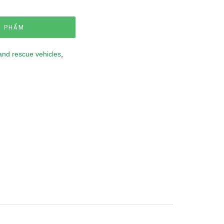
N PHẨM
 and rescue vehicles
,