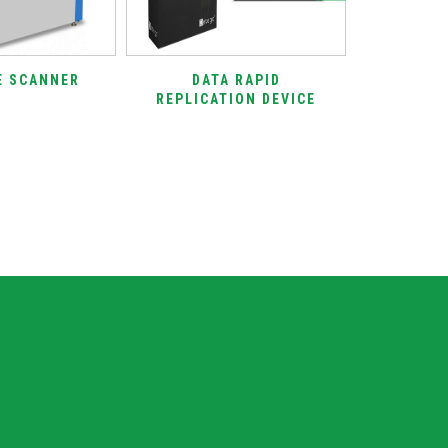
E SCANNER
DATA RAPID
METAL S
REPLICATION DEVICE
W