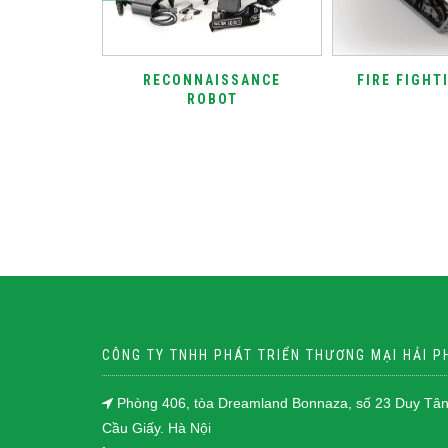
 DETECTS
RECONNAISSANCE
FIRE FIGHT
S,
ROBOT
PPING
D SECRET
AS
CÔNG TY TNHH PHÁT TRIỂN THƯƠNG MẠI HẢI 
Phòng 406, tòa Dreamland Bonnaza, số 23 Duy Tân
Cầu Giấy. Hà Nội