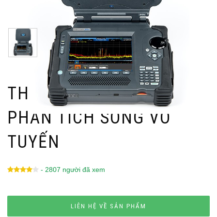
THIẾT BỊ KIỂM TRA,
PHÂN TÍCH SÓNG VÔ
TUYẾN
- 2807 người đã xem
LIÊN HỆ VỀ SẢN PHẨM