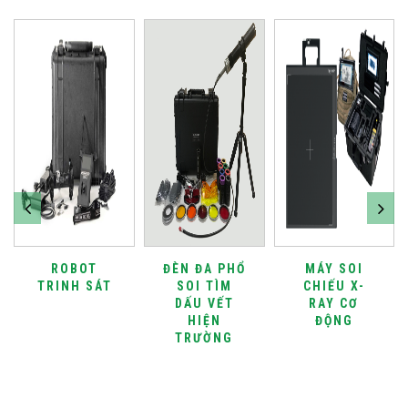
ROBOT
ĐÈN ĐA PHỔ
MÁY SOI
TRINH SÁT
SOI TÌM
CHIẾU X-
DẤU VẾT
RAY CƠ
HIỆN
ĐỘNG
TRƯỜNG