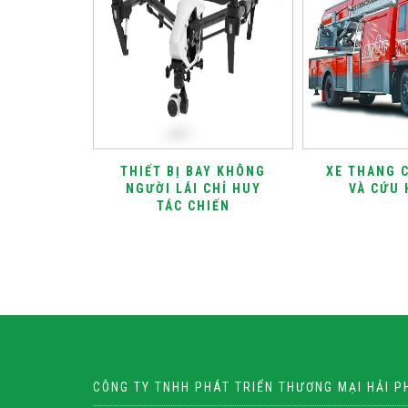
ÒNG ĐỘC
THIẾT BỊ BAY KHÔNG
XE THANG 
NGƯỜI LÁI CHỈ HUY
VÀ CỨU 
TÁC CHIẾN
CÔNG TY TNHH PHÁT TRIỂN THƯƠNG MẠI HẢI 