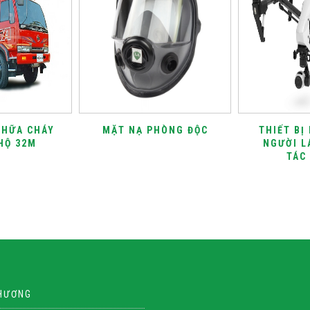
CHỮA CHÁY
MẶT NẠ PHÒNG ĐỘC
THIẾT BỊ
HỘ 32M
NGƯỜI L
TÁC
PHƯƠNG