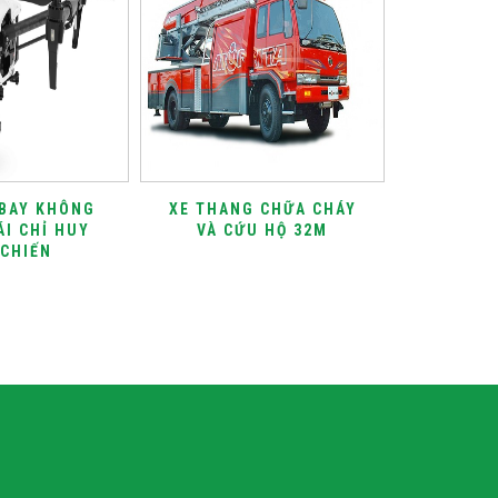
 BAY KHÔNG
XE THANG CHỮA CHÁY
MẶT NẠ
ÁI CHỈ HUY
VÀ CỨU HỘ 32M
 CHIẾN