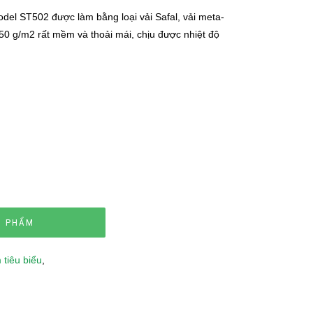
el ST502 được làm bằng loại vải Safal, vải meta-
0 g/m2 rất mềm và thoải mái, chịu được nhiệt độ
N PHẨM
tiêu biểu
,